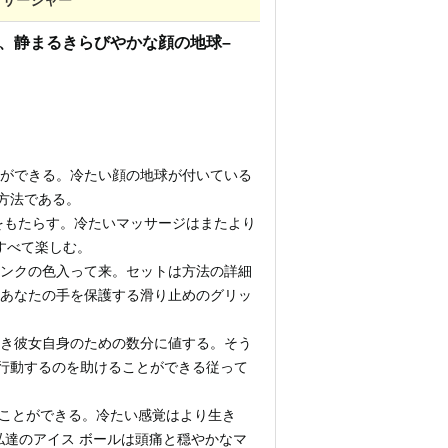
ッサージャー
、静まるきらびやかな顔の地球–
とができる。冷たい顔の地球が付いている
方法である。
をもたらす。冷たいマッサージはまたより
すべて楽しむ。
ピンクの色入って来。セットは方法の詳細
らあなたの手を保護する滑り止めのグリッ
とき彼女自身のための数分に値する。そう
行動するのを助けることができる従って
置くことができる。冷たい感覚はより生き
めの私達のアイス ボールは頭痛と穏やかなマ