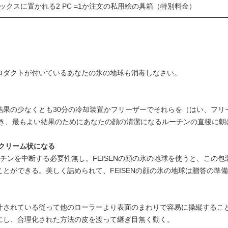
ックスに置かれる2 PC =1か注文の私用絵の具箱（特別料金）
ロダクトが付いているあなたの氷の地球も消毒しなさい。
結果の少なくとも30分の冷却装置かフリーザーでそれらを（はい、フリ
置き、最もよい結果のためにあなたの顔の清潔になるルーチンの直後に朝
クリーム状になる
ーチンを中断する必要性無し。FEISENの顔の氷の地球を使うと、この
とができる。美しく詰められて、FEISENの顔の氷の地球は贈答の準備
計されている従って他のローラーより表面のまわりで容易に操縦するこ
にし、合理化された方法の皮を渡って継ぎ目無く動く。