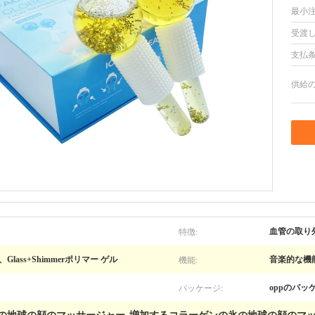
最小注
受渡し
支払条
供給の
特徴:
血管の取り
機能:
Glass+Shimmerポリマー ゲル
音楽的な機
パッケージ:
oppのパッ