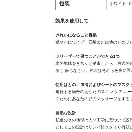
包装
ホワイト ボ
効果を使用して
きれいになること容易
穏やかにワイプ、石鹸または他のどのプ
フリーザーで保つことができる1つ
氷の地球をきちんと消毒したら、最適の
る!）保ちなさい。私達はそれらを夜に
使用はとの、血清およびシートのマスク 
走行する場合のあなたのスキン ケア ル
くためにあなたの顔のマッサージをするこ
自然な設計
私達の氷の地球は人間工学に基づいて設
としてこの設計はリンパ排水をより有効