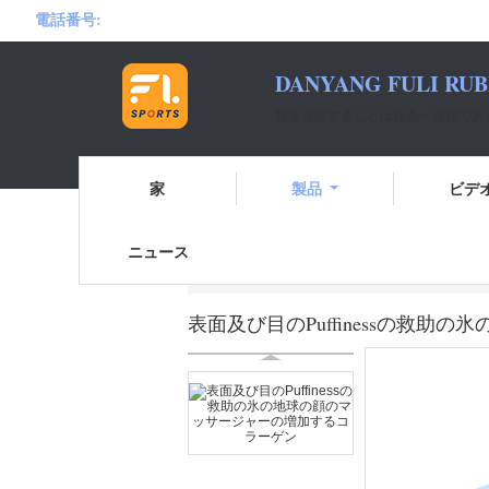
電話番号:
DANYANG FULI RUB
質を保証することは社会へ責任であ
家
製品
ビデ
ニュース
ホーム
製品
ゴム製吸引の球根
表
表面及び目のPuffinessの救