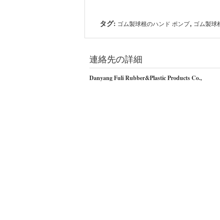
タグ:
,
ゴム製球根のハンド ポンプ
ゴム製球
連絡先の詳細
Danyang Fuli Rubber&Plastic Products Co.,
Ltd.
コンタクトパーソン:
fuli08
電話番号:
+8618952905823
その他の製品