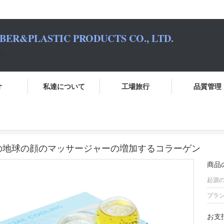
BER&PLASTIC PRODUCTS CO., LTD.
る!
オ
私達について
工場旅行
品質管理
面及び目のPuffinessの救助の氷の地球の顔のマッサージャーの増加する
助の氷の地球の顔のマッサージャーの増加するコラーゲン
商品
起源の
ブラン
お支