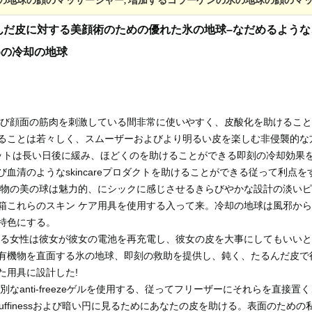
助の氷の地球の顔のマッサージャー
増加するコラーゲンの氷の地球の顔のマ
,
んだ皮に対する美顔術のための優れた氷の地球–なだめるような
めの冷却の地球
よび顔面の筋肉を刺激している間非常に使いやすく、皮酸化を助けるこ
ることは若々しく、スムーザーおよびより明るい皮を楽しむ非侵襲的な
セットは長い日後に緩み、ほどくのを助けることができる即刻の冷却効果
血清のようなskincareプロダクトを助けることができる従って利点を
機物の美の球は魅力的、にシックに感じさせるきらびやかな設計の淡い
箱これらのスキン ケア用具を使用する入って来。冷却の地球は風邪か
特色にする。
ゆる女性は彼女が彼女の電池を再充電し、彼女の皮を大事にしてもいい
有機物を直面する氷の地球、即刻の救助を提供し、鈍く、たるんだ皮で
た用具に設計した!
なanti-freezeゲルを使用する、従ってフリーザーにそれらを直接
s、puffinessおよび暗い円に見るためにあなたの皮を助ける。表面のた