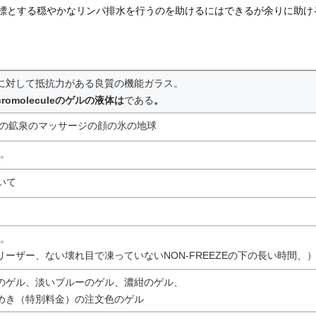
標とする穏やかなリンパ排水を行うのを助けるにはできるが余りに助け
に対して抵抗力がある良質の機能ガラス。
acromoleculeのゲルの液体は
である
。
アの鉱泉のマッサージの顔の氷の地球
m。
ついて
℃。
リーザー、ない壊れ目で凍っていないNON-FREEZEの下の長い時間、
のゲル、淡いブルーのゲル、濃紺のゲル、
めき（特別料金）の注文色のゲル