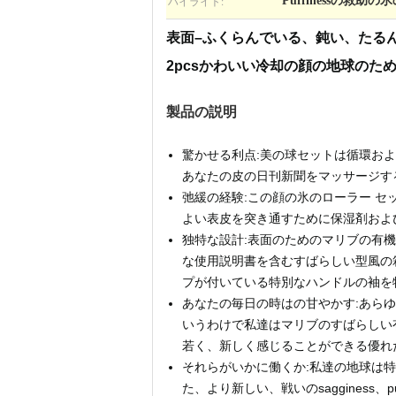
ハイライト:
Puffinessの救
表面–ふくらんでいる、鈍い、たる
2pcsかわいい冷却の顔の地球のた
製品の説明
驚かせる利点:美の球セットは循環お
あなたの皮の日刊新聞をマッサージす
弛緩の経験:この顔の氷のローラー 
よい表皮を突き通すために保湿剤および
独特な設計:表面のためのマリブの有
な使用説明書を含むすばらしい型風の
プが付いている特別なハンドルの袖を
あなたの毎日の時はの甘やかす:あら
いうわけで私達はマリブのすばらしい
若く、新しく感じることができる優れ
それらがいかに働くか:私達の地球は特別
た、より新しい、戦いのsaggines