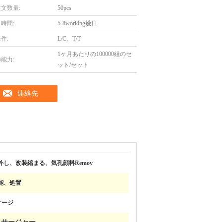
文数量:
50pcs
時間:
5-8working幾日
件:
L/C、T/T
1ヶ月あたりの100000組のセ
能力:
ット/セット
連絡先
外し、改装縮まる、気孔顔料Remov
能、処置
ケージ