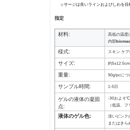
ッサージは良いラインおよびしわを目
指定
材料:
高低の温度
内部
biom
様式:
スキン ケ
サイズ:
約5x12.5c
重量:
90g/pcに
サンプル時間:
1-5日
-30およそ
ゲルの液体の凝固
（低温、フ
点:
液体のゲル色:
淡いピンク
またはきら