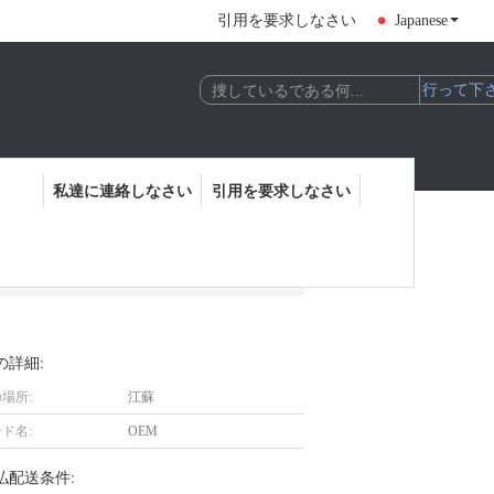
引用を要求しなさい
Japanese
私達に連絡しなさい
引用を要求しなさい
コラーゲン
の詳細:
場所:
江蘇
ド名:
OEM
払配送条件: