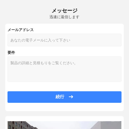
耐久の医学等級の管の高性能の習慣色
空気パッファーの球根
メッセージ
黒いポリ塩化ビニールの医学のハンド ポンプ多色は非有毒取り除く
迅速に返信します
ゴム製球根ポンプ小型圧搾の塵払いの空気送風機の空気パッファー顧客用
医学のハンド ポンプ
人のための浣腸の球根、女性のための肛門のDouche、柔らかさの再使
メールアドレス
球根の空気送風機
耐久のゴム製球根のハンド ポンプ、強い吸引のキーボードのクリーン 
膨脹可能な空気ぼうこう
ブラック・アンド・ブルーの耐久のゴム製球根、浣腸の注入、ぼうこうの潅
要件
外国のゴム製ダスティングの球根の強い吸引の多色
医学等級の管
ガラスFacialCuppingはポリ塩化ビニールの真空の吸引のマッサ
空気流量制御弁
火のためのゴム製球根の空気送風機のすくうガラス球はボディ健康の表
座席腰神経の空気ぼうこうの普遍的な膨脹可能
血圧の球根
単一の管40.4*9.3cmの膨脹可能な空気ぼうこうの医学等級のランバー 
Yoniの蒸気の座席
Sphygomomanomentの血圧の袖口のぼうこうの倍の管の絹の印刷物
続行
適用範囲が広いプラスチック医学のハンド ポンプのよいSuctoinのゆと
顔のすくうセット
FULI Enhangedの吸引ポリ塩化ビニールの球根、耐久の空気送風機
Hijamaのすくうセット
多機能ゴム製吸引の球根の明確で適用範囲が広い軍の緑の吸引ポンプ
軍の緑および黒い空気パッファーの球根のよい伸縮性によってカスタマ