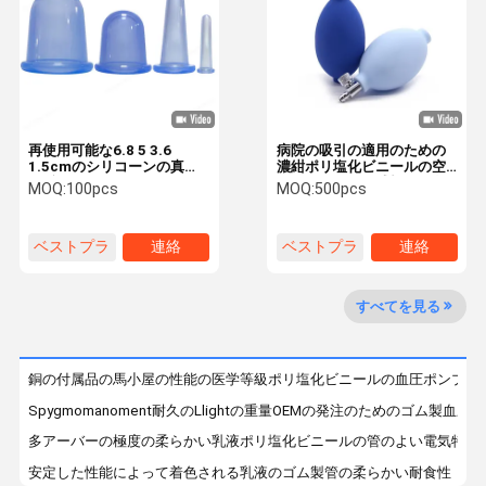
工場旅行
品質管理
私達に連絡し
ニュース
なさい
再使用可能な6.8 5 3.6
病院の吸引の適用のための
1.5cmのシリコーンの真空
濃紺ポリ塩化ビニールの空
の反セルライトのすくうセ
気パッファーの球根の耐久
MOQ:
100pcs
MOQ:
500pcs
ット
の適用範囲が広い
引用を要求し
なさい
ベストプラ
連絡
ベストプラ
連絡
イス
イス
ゴム製吸引の球根
すべてを見る
ゴム製球根の耳のスポイト
銅の付属品の馬小屋の性能の医学等級ポリ塩化ビニールの血圧ポンプ球
新体操の球
Spygmomanoment耐久のLlightの重量OEMの発注のためのゴム製血圧
リズミカルな体育館の球
多アーバーの極度の柔らかい乳液ポリ塩化ビニールの管のよい電気特性
安定した性能によって着色される乳液のゴム製管の柔らかい耐食性
ゴム製ダスティングの球根