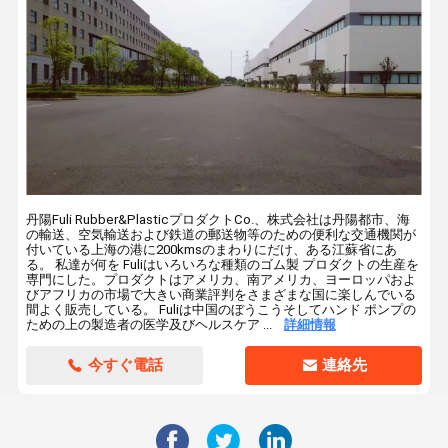
丹陽Fuli Rubber&PlasticプロダクトCo.、株式会社は丹陽都市、海
の輸送、空気輸送および鉄道の郵送物等のための便利な交通機関が
付いている上海の港に200kmsのまわりにだけ、ある江蘇省にあ
る。 私達が何を Fuliはいろいろな種類のゴム製 プロダクトの生産を
専門にした。プロダクトはアメリカ、南アメリカ、ヨーロッパおよ
びアフリカの市場で大きい商業評判をさまざまな国に楽しんでいる
間よく販売している。 Fuliは中国のぼうこうそしてハンド ポンプの
ための上の製造者の医学及びヘルスケア ...
詳細情報
今すぐ電話
連絡先