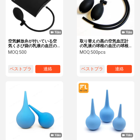
空気解放弁が付いている空
取り替えの黒の空気血圧計
気くさび袋の乳液の血圧の
の乳液の球根の血圧の球根
球根85mm
が付いている手動インフレ
MOQ:
500
MOQ:
500pcs
ーションの血圧の乳液の球
根
ベストプラ
連絡
ベストプラ
連絡
イス
イス