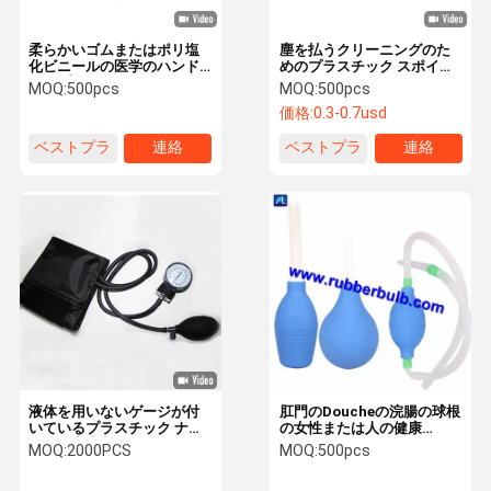
柔らかいゴムまたはポリ塩
塵を払うクリーニングのた
化ビニールの医学のハンド
めのプラスチック スポイト
ポンプ、Suctoinのよい膨
の針が付いている柔らかい
MOQ:
500pcs
MOQ:
500pcs
脹可能な球根の高い伸縮性
ゴム製吸引の球根
価格:
0.3-0.7usd
ベストプラ
連絡
ベストプラ
連絡
イス
イス
液体を用いないゲージが付
肛門のDoucheの浣腸の球根
いているプラスチック ナイ
の女性または人の健康
ロン圧力注入袋1000ml
89ml、160ml、224ml、
MOQ:
2000PCS
MOQ:
500pcs
310mlのための腟のDouche
の浣腸の洗剤