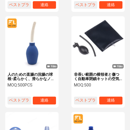
ベストプラ
連絡
ベストプラ
連絡
イス
イス
人のための直腸の浣腸の球
非長い範囲の横領者と傷つ
根-柔らかく、滑らかなノズ
く自動車閉鎖キットの空気
ルを持つ女性、再使用可能
くさび袋
MOQ:
500PCS
MOQ:
500
な腟か肛門のClysterの洗剤
のための肛門のDouche
ベストプラ
連絡
ベストプラ
連絡
イス
イス
家
プロダクト
ビデオ
私達について