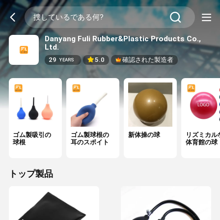
Danyang Fuli Rubber&Plastic Products Co.,
Ltd.
29
5.0
確認された製造者
YEARS
ゴム製吸引の
ゴム製球根の
新体操の球
リズミカル
球根
耳のスポイト
体育館の球
トップ製品