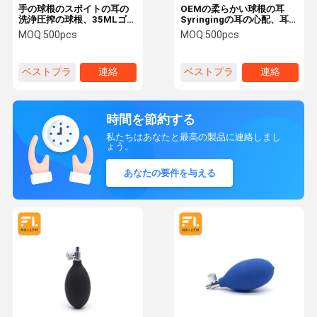
手の球根のスポイトの耳の
OEMの柔らかい球根の耳
洗浄圧搾の球根、35MLゴム
Syringingの耳の心配、耳の
製圧搾の球根の耳のスポイ
吸引の球根、Resuableの医
MOQ:
500pcs
MOQ:
500pcs
トの球の実験室用具
学等級の耳のクリーニング
のスポイト25ml/35ml
ベストプラ
連絡
ベストプラ
連絡
イス
イス
時間を節約する
私たちはあなたと最高の製品に連絡しまし
ょう。
あなたの要件を与える