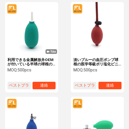
利用できる金属解放弁OEM
淡いブルーの血圧ポンプ球
が付いている半球の球根の
根の医学等級ポリ塩化ビニ
空気送風機
ールの明確でよい伸縮性
MOQ:
500pcs
MOQ:
500pcs
ベストプラ
連絡
ベストプラ
連絡
イス
イス