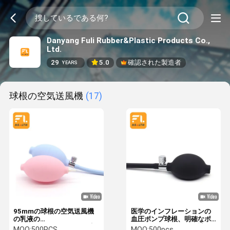
Danyang Fuli Rubber&Plastic Products Co.,
Ltd.
29
5.0
確認された製造者
YEARS
球根の空気送風機
(17)
95mmの球根の空気送風機
医学のインフレーションの
の乳液の
血圧ポンプ球根、明確なポ
sphygmomenometerの球
リ塩化ビニールの血圧計の
MOQ:
500PCS
MOQ:
500pcs