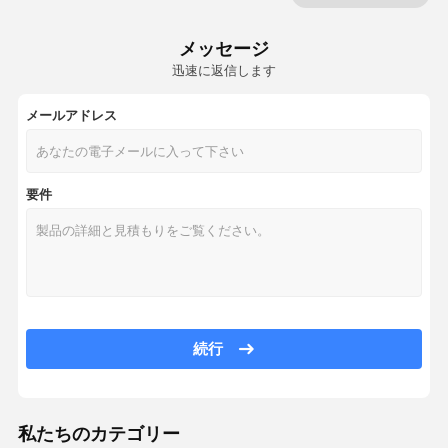
空気パッファーの球根
メッセージ
迅速に返信します
医学のハンド ポンプ
メールアドレス
球根の空気送風機
膨脹可能な空気ぼうこう
要件
医学等級の管
空気流量制御弁
血圧の球根
Yoniの蒸気の座席
続行
顔のすくうセット
Hijamaのすくうセット
私たちのカテゴリー