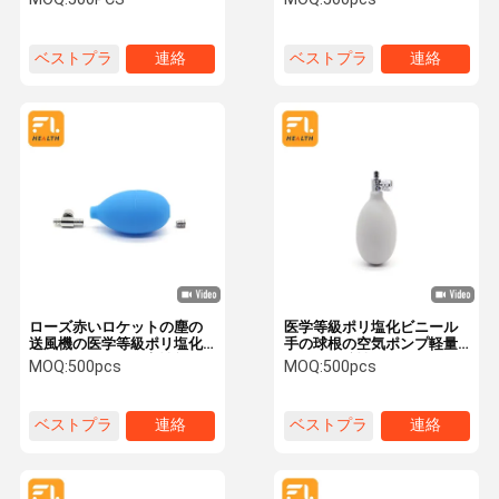
根BPの球根のハンド ポンプ
部品
のブランデーグラス
ベストプラ
連絡
ベストプラ
連絡
イス
イス
ローズ赤いロケットの塵の
医学等級ポリ塩化ビニール
送風機の医学等級ポリ塩化
手の球根の空気ポンプ軽量
ビニールの軽量の高性能
のよい伸縮性
MOQ:
500pcs
MOQ:
500pcs
ベストプラ
連絡
ベストプラ
連絡
イス
イス