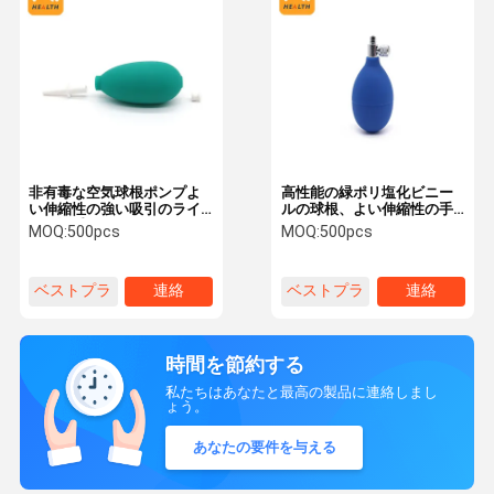
非有毒な空気球根ポンプよ
高性能の緑ポリ塩化ビニー
い伸縮性の強い吸引のライ
ルの球根、よい伸縮性の手
ト級選手
動血圧のキット
MOQ:
500pcs
MOQ:
500pcs
ベストプラ
連絡
ベストプラ
連絡
イス
イス
時間を節約する
私たちはあなたと最高の製品に連絡しまし
ょう。
あなたの要件を与える