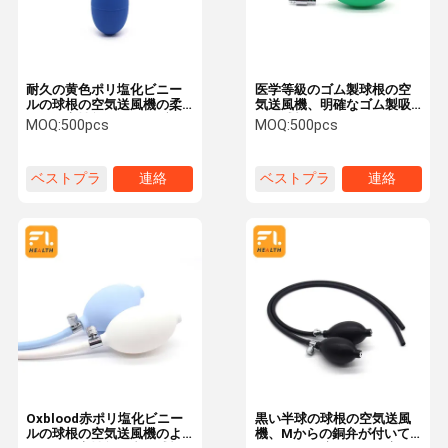
耐久の黄色ポリ塩化ビニー
医学等級のゴム製球根の空
ルの球根の空気送風機の柔
気送風機、明確なゴム製吸
らかい高性能OEMの発注
引の球根
MOQ:
500pcs
MOQ:
500pcs
ベストプラ
連絡
ベストプラ
連絡
イス
イス
家
プロダクト
ビデオ
私達について
Oxblood赤ポリ塩化ビニー
黒い半球の球根の空気送風
ルの球根の空気送風機のよ
機、Mからの銅弁が付いて