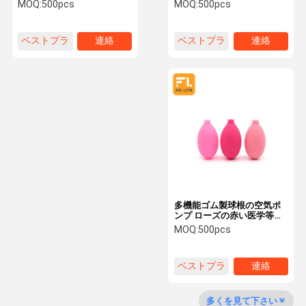
い吸引、高性能の空気球根
いる耐久の適用範囲が広い
MOQ:
500pcs
MOQ:
500pcs
ポンプ
圧搾の球根ポンプ
ベストプラ
連絡
ベストプラ
連絡
工場旅行
品質管理
私達に連絡し
ニュース
なさい
イス
イス
引用を要求し
なさい
ゴム製吸引の球根
多機能ゴム製球根の空気ポ
ゴム製球根の耳のスポイト
ンプ ローズの赤い医学等級
の高性能
MOQ:
500pcs
新体操の球
ベストプラ
連絡
リズミカルな体育館の球
イス
ゴム製ダスティングの球根
多くを見て下さい